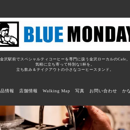
金沢駅前でスペシャルティコーヒーを専門に扱う金沢ローカルのCafe
気軽に立ち寄って特別な1杯を。
立ち飲み＆テイクアウトの小さなコーヒースタンド。
商品情報
店舗情報
Walking Map
写真
お問い合わせ
か