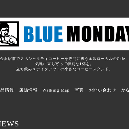
金沢駅前でスペシャルティコーヒーを専門に扱う金沢ローカルのCafe
気軽に立ち寄って特別な1杯を。
立ち飲み＆テイクアウトの小さなコーヒースタンド。
商品情報
店舗情報
Walking Map
写真
お問い合わせ
か
NEWS