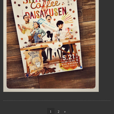
1
2
»