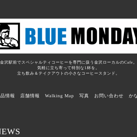
金沢駅前でスペシャルティコーヒーを専門に扱う金沢ローカルのCafe
気軽に立ち寄って特別な1杯を。
立ち飲み＆テイクアウトの小さなコーヒースタンド。
商品情報
店舗情報
Walking Map
写真
お問い合わせ
か
NEWS