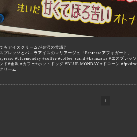
でもアイスクリームが金沢の常識⁉︎
スプレッソとバニラアイスのマリアージュ「Espressoアフォガート」
espresso #bluemonday #coffee #coffee stand #kanazaw
ンド#金沢 #カフェ#ホットドッグ #BLUE MONDAY #ドローン #fpvd
クリーム
1