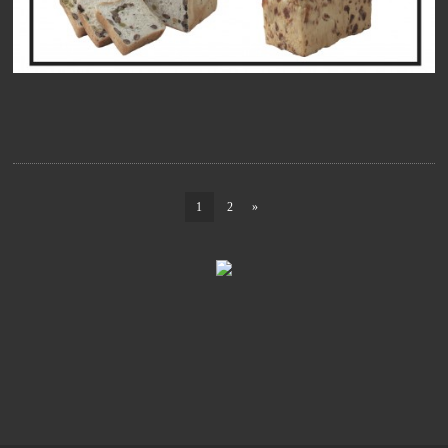
1
2
»