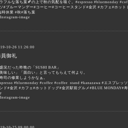
ラフルな落ち葉🍂の上で秋の気配を嗅ぐ。#espresso #bluemonday #coffee 
ソ#ブルーマンデー#コーヒー#コーヒースタンド#金沢 #カフェ#ホットドッ
臨時休業 #秋#落ち葉
19-10-26 11:26:00
満員御礼
盛況だった昨晩の「SUSHI BAR」
美味しい」「面白い」と言ってもらえて何より。
寿司の修業しようかなぁ。
espresso #bluemonday #coffee #coffee stand #kanazaw
ンド#金沢 #カフェ#ホットドッグ#金沢駅前グルメ#BLUE MONDAY#寿司 #鮨
y
19-10-25 09:00:00