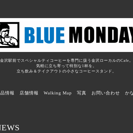
金沢駅前でスペシャルティコーヒーを専門に扱う金沢ローカルのCafe
気軽に立ち寄って特別な1杯を。
立ち飲み＆テイクアウトの小さなコーヒースタンド。
商品情報
店舗情報
Walking Map
写真
お問い合わせ
か
NEWS