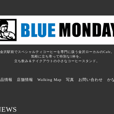
金沢駅前でスペシャルティコーヒーを専門に扱う金沢ローカルのCafe
気軽に立ち寄って特別な1杯を。
立ち飲み＆テイクアウトの小さなコーヒースタンド。
商品情報
店舗情報
Walking Map
写真
お問い合わせ
か
NEWS