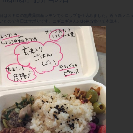
日は３キロの無農薬国産レモンでシロップを仕込みました。近々新メニ
いたので今日はサボりです。ニギニギさんのお弁当食べて本読も。