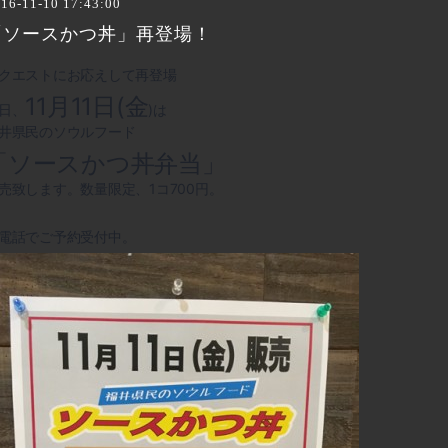
16-11-10 17:43:00
「ソースかつ丼」再登場！
クエストにお応えして再登場
11月11日(金
日、
)は
井県民のソウルフード
「ソースかつ丼弁当」
売致します。数量限定、1コ700円。
電話でご予約受付中。