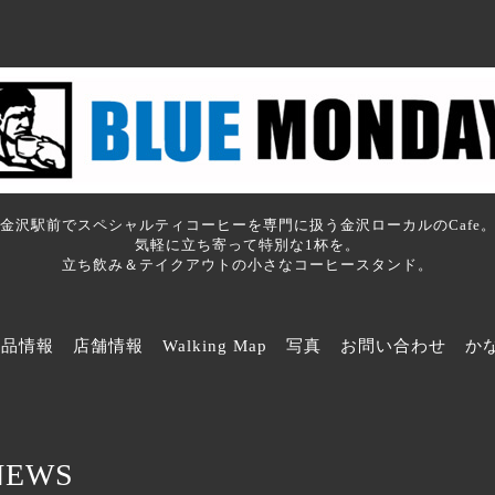
金沢駅前でスペシャルティコーヒーを専門に扱う金沢ローカルのCafe
気軽に立ち寄って特別な1杯を。
立ち飲み＆テイクアウトの小さなコーヒースタンド。
商品情報
店舗情報
Walking Map
写真
お問い合わせ
か
NEWS