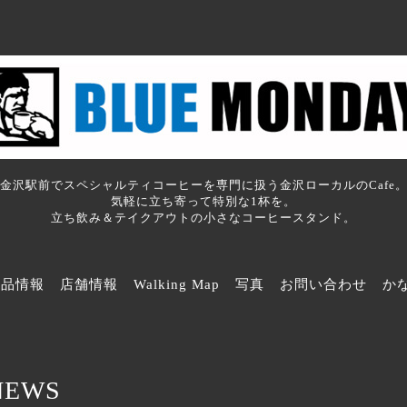
金沢駅前でスペシャルティコーヒーを専門に扱う金沢ローカルのCafe
気軽に立ち寄って特別な1杯を。
立ち飲み＆テイクアウトの小さなコーヒースタンド。
商品情報
店舗情報
Walking Map
写真
お問い合わせ
か
NEWS