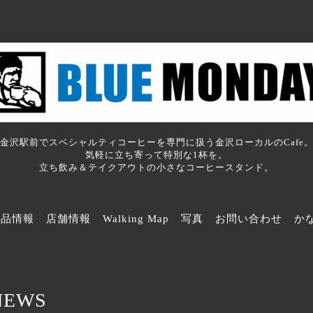
金沢駅前でスペシャルティコーヒーを専門に扱う金沢ローカルのCafe
気軽に立ち寄って特別な1杯を。
立ち飲み＆テイクアウトの小さなコーヒースタンド。
商品情報
店舗情報
Walking Map
写真
お問い合わせ
か
NEWS