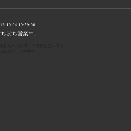
16-10-04 10:59:00
ぼちぼち営業中。
術したヘソが痛いので愛想悪いです。
ばしの間、ご勘弁を。