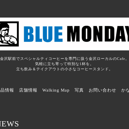
金沢駅前でスペシャルティコーヒーを専門に扱う金沢ローカルのCafe
気軽に立ち寄って特別な1杯を。
立ち飲み＆テイクアウトの小さなコーヒースタンド。
商品情報
店舗情報
Walking Map
写真
お問い合わせ
か
NEWS