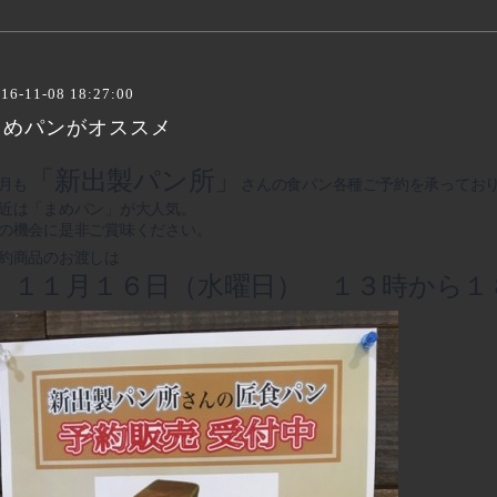
16-11-08 18:27:00
まめパンがオススメ
「新出製パン所」
1月も
さんの食パン各種ご予約を承ってお
近は「まめパン」が大人気。
の機会に是非ご賞味ください。
約商品のお渡しは
１１月１６日（水曜日） １３時から１