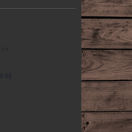
ります。
８時