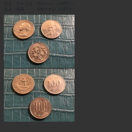
左上 アメリカ 25セント（30円？）
右上 韓国 100ウオン（10円？）