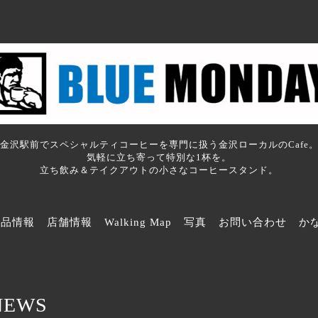
金沢駅前でスペシャルティコーヒーを専門に扱う金沢ローカルのCafe
気軽に立ち寄って特別な1杯を。
立ち飲み＆テイクアウトの小さなコーヒースタンド。
商品情報
店舗情報
Walking Map
写真
お問い合わせ
か
NEWS