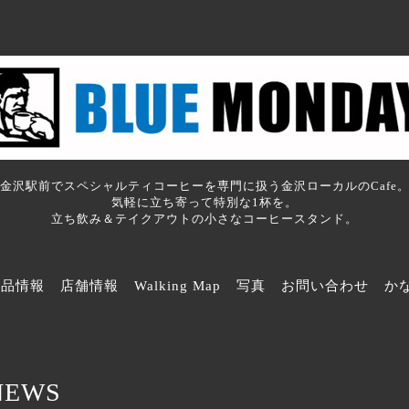
金沢駅前でスペシャルティコーヒーを専門に扱う金沢ローカルのCafe
気軽に立ち寄って特別な1杯を。
立ち飲み＆テイクアウトの小さなコーヒースタンド。
商品情報
店舗情報
Walking Map
写真
お問い合わせ
か
NEWS