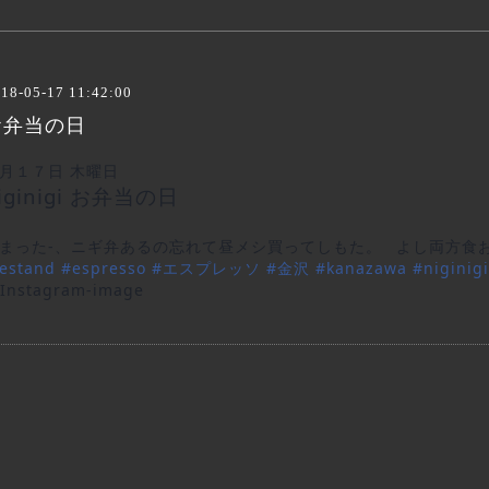
18-05-17 11:42:00
お弁当の日
月１７日 木曜日
iginigi お弁当の日
まった-、ニギ弁あるの忘れて昼メシ買ってしもた。
よし両方食
eestand
#
espresso
#
エスプレッソ
#
金沢
#
kanazawa
#
niginigi