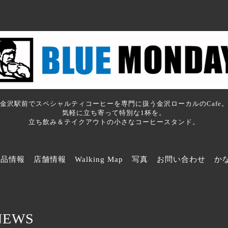
金沢駅前でスペシャルティコーヒーを専門に扱う金沢ローカルのCafe
気軽に立ち寄って特別な1杯を。
立ち飲み＆テイクアウトの小さなコーヒースタンド。
商品情報
店舗情報
Walking Map
写真
お問い合わせ
か
NEWS