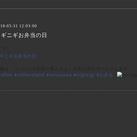
18-05-31 12:03:00
ニギニギお弁当の日
／31
ギニギお弁当の日
週は「コーヒー大作戦で飲んだよ」の方に何かサービスします。
coffee
#
coffeestand
#
kanazawa
#
niginigi
#
お弁当