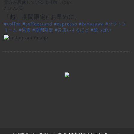
貴方が想像しているより酸っぱい。
たぶん(笑
「超」期間限定
お早めに。
‼︎
#
coffee
#
coffeestand
#
espresso
#
kanazawa
#
ソフトク
リーム
#
男梅
#
期間限定
#
身震いするほど
#
酸っぱい