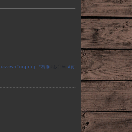
nazawa
#
niginigi
#
梅雨
#お弁当
#
何