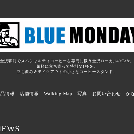
金沢駅前でスペシャルティコーヒーを専門に扱う金沢ローカルのCafe
気軽に立ち寄って特別な1杯を。
立ち飲み＆テイクアウトの小さなコーヒースタンド。
商品情報
店舗情報
Walking Map
写真
お問い合わせ
か
NEWS