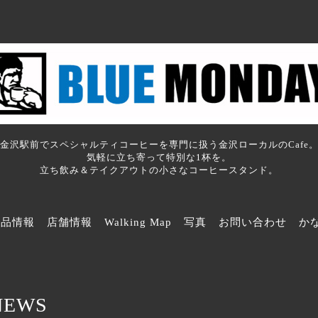
金沢駅前でスペシャルティコーヒーを専門に扱う金沢ローカルのCafe
気軽に立ち寄って特別な1杯を。
立ち飲み＆テイクアウトの小さなコーヒースタンド。
商品情報
店舗情報
Walking Map
写真
お問い合わせ
か
NEWS