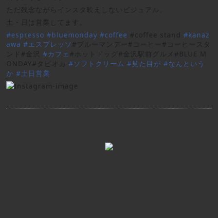
ただ残念ながらインスタ映えしないビジュアル。
土・日は営業してます。
#
espresso
#
bluemonday
#
coffee
#coffee stand
#
kanaz
awa
#
エスプレッソ
#ブルーマンデー#コーヒー#コーヒースタ
ンド#金沢
#
カフェ
#ホットドッグ#金沢駅前グルメ#BLUE M
ONDAY#タピオカ
#
ソフトクリーム
#
見た目が
#
なんという
か
#
土日営業