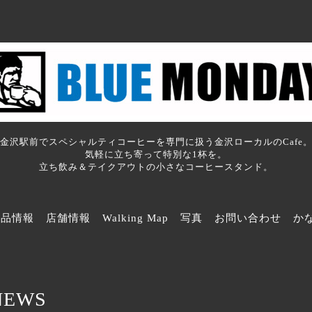
金沢駅前でスペシャルティコーヒーを専門に扱う金沢ローカルのCafe
気軽に立ち寄って特別な1杯を。
立ち飲み＆テイクアウトの小さなコーヒースタンド。
商品情報
店舗情報
Walking Map
写真
お問い合わせ
か
NEWS