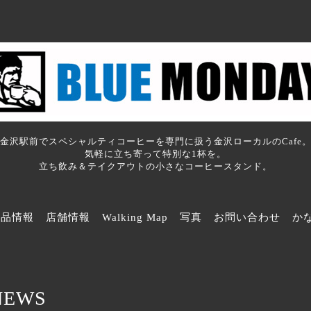
金沢駅前でスペシャルティコーヒーを専門に扱う金沢ローカルのCafe
気軽に立ち寄って特別な1杯を。
立ち飲み＆テイクアウトの小さなコーヒースタンド。
商品情報
店舗情報
Walking Map
写真
お問い合わせ
か
NEWS