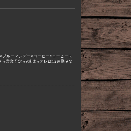
a #エスプレッソ#ブルーマンデー#コーヒー#コーヒース
 #営業予定 #9連休 #オレは12連勤 #な