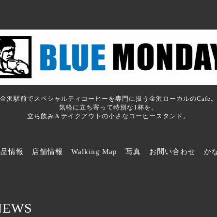
金沢駅前でスペシャルティコーヒーを専門に扱う金沢ローカルのCafe
気軽に立ち寄って特別な1杯を。
立ち飲み＆テイクアウトの小さなコーヒースタンド。
商品情報
店舗情報
Walking Map
写真
お問い合わせ
か
NEWS