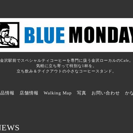
金沢駅前でスペシャルティコーヒーを専門に扱う金沢ローカルのCafe
気軽に立ち寄って特別な1杯を。
立ち飲み＆テイクアウトの小さなコーヒースタンド。
商品情報
店舗情報
Walking Map
写真
お問い合わせ
か
NEWS