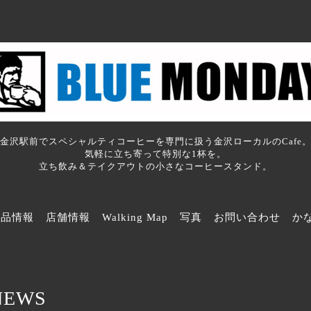
金沢駅前でスペシャルティコーヒーを専門に扱う金沢ローカルのCafe
気軽に立ち寄って特別な1杯を。
立ち飲み＆テイクアウトの小さなコーヒースタンド。
商品情報
店舗情報
Walking Map
写真
お問い合わせ
か
NEWS