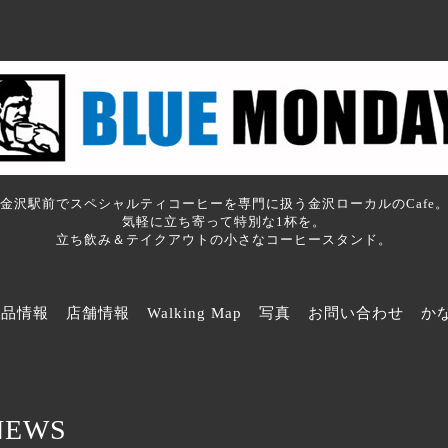
金沢駅前でスペシャルティコーヒーを専門に扱う金沢ローカルのCafe
気軽に立ち寄って特別な1杯を。
立ち飲み＆テイクアウトの小さなコーヒースタンド。
商品情報
店舗情報
Walking Map
写真
お問い合わせ
か
NEWS