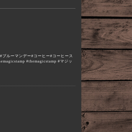
a #エスプレッソ#ブルーマンデー#コーヒー#コーヒース
cstamp #themagicstamp #マジッ