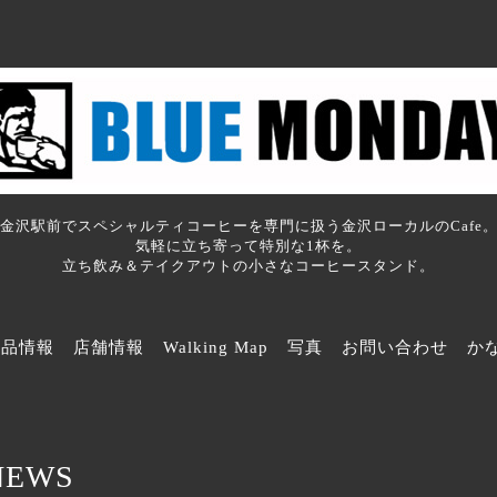
金沢駅前でスペシャルティコーヒーを専門に扱う金沢ローカルのCafe
気軽に立ち寄って特別な1杯を。
立ち飲み＆テイクアウトの小さなコーヒースタンド。
商品情報
店舗情報
Walking Map
写真
お問い合わせ
か
NEWS