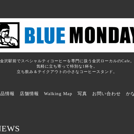
金沢駅前でスペシャルティコーヒーを専門に扱う金沢ローカルのCafe
気軽に立ち寄って特別な1杯を。
立ち飲み＆テイクアウトの小さなコーヒースタンド。
商品情報
店舗情報
Walking Map
写真
お問い合わせ
か
NEWS