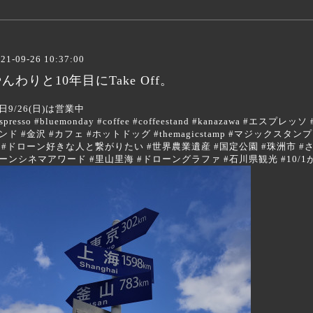
21-09-26 10:37:00
んわりと10年目にTake Off。
日9/26(日)は営業中
espresso #bluemonday #coffee #coffeestand #kanazawa 
ンド #金沢 #カフェ #ホットドッグ #themagicstamp #マジックスタ
 #ドローン好きな人と繋がりたい #世界農業遺産 #国定公園 #珠洲市 #
ーンシネマアワード #里山里海 #ドローングラファ #石川県観光 #10/1