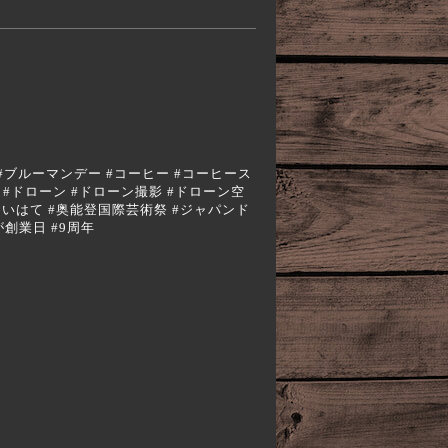
#エスプレッソ #ブルーマンデー #コーヒー #コーヒース
ンプ #ドローン #ドローン撮影 #ドローン空
さいはて #奥能登国際芸術祭 #ジャパンド
が創業日 #9周年