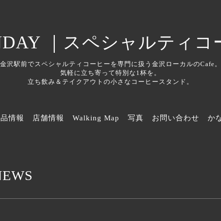
金沢駅前でスペシャルティコーヒーを専門に扱う金沢ローカルのCafe
気軽に立ち寄って特別な1杯を。
立ち飲み＆テイクアウトの小さなコーヒースタンド。
商品情報
店舗情報
Walking Map
写真
お問い合わせ
か
NEWS