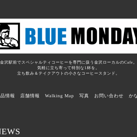
金沢駅前でスペシャルティコーヒーを専門に扱う金沢ローカルのCafe
気軽に立ち寄って特別な1杯を。
立ち飲み＆テイクアウトの小さなコーヒースタンド。
商品情報
店舗情報
Walking Map
写真
お問い合わせ
か
NEWS