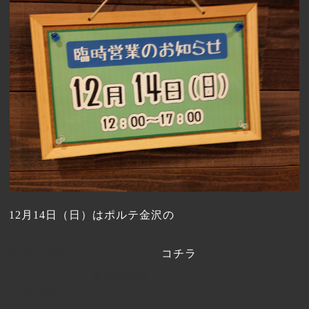
12月14日（日）はポルテ金沢の
地下１階アトリウムに
ストリートライブ
て地元アカペラグループによる
が
開催されます。
観覧は無料です。（詳しくは
コチラ
）
ということで、便乗営業致します。
営業時間 １２：００〜１７：００