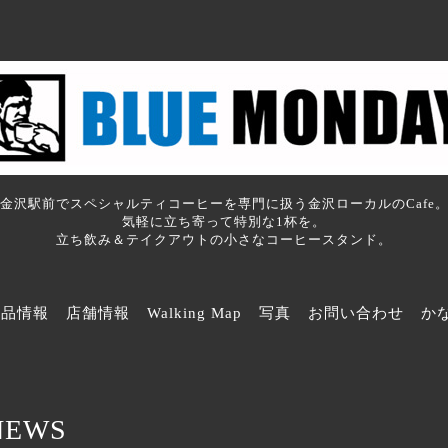
金沢駅前でスペシャルティコーヒーを専門に扱う金沢ローカルのCafe
気軽に立ち寄って特別な1杯を。
立ち飲み＆テイクアウトの小さなコーヒースタンド。
商品情報
店舗情報
Walking Map
写真
お問い合わせ
か
NEWS