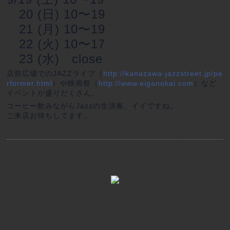
20 (日) 10〜19
21 (月) 10〜19
22 (火) 10〜17
23 (水) close
店前広場でのJAZZライブ（
http://kanazawa-jazzstreet.jp/pe
rformer.html
）や映画祭（
http://www.eiganokai.com
）など
イベントが盛りだくさん。
コーヒー飲みながらJazzの生演奏、イイですね。
ご来店お待ちしてます。